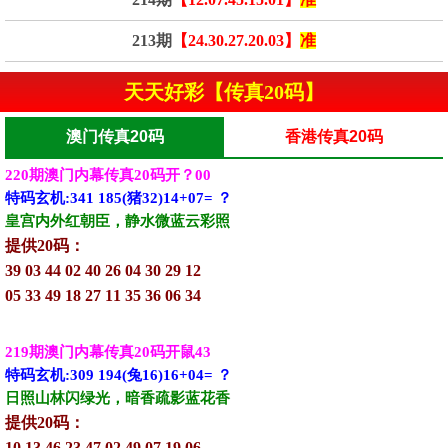
213期
【24.30.27.20.03】
准
天天好彩【传真20码】
澳门传真20码
香港传真20码
220期澳门内幕传真20码开？00
特码玄机:341 185(猪32)14+07= ？
皇宫内外红朝臣，静水微蓝云彩照
提供20码：
39 03 44 02 40 26 04 30 29 12
05 33 49 18 27 11 35 36 06 34
219期澳门内幕传真20码开鼠43
特码玄机:309 194(兔16)16+04= ？
日照山林闪绿光，暗香疏影蓝花香
提供20码：
10 13 46 23 47 02 49 07 19 06