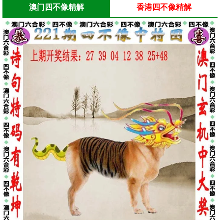
澳门四不像精解
香港四不像精解