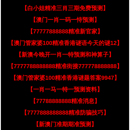
【白小姐精准三肖三期免费预测】
【澳门一肖一码一恃预测】
【77777888888精准新官家】
【澳门管家婆100精准香港谜语今天的谜12】
【新澳今晚开一肖一特预测和神算子】
【7777788888888精准街接777778888888】
【澳门管家婆100精准香港谜题答案9947】
【一肖一马一特一预测资料】
【77788888888精准消息】
【7777888888888精准防骗技巧】
【新澳门准期期准预测】