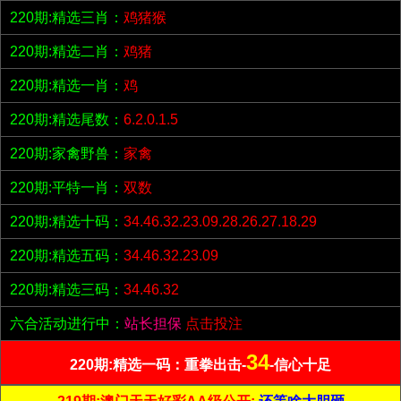
220期:精选三肖：
鸡猪猴
220期:精选二肖：
鸡猪
220期:精选一肖：
鸡
220期:精选尾数：
6.2.0.1.5
220期:家禽野兽：
家禽
220期:平特一肖：
双数
220期:精选十码：
34.46.32.23.09.28.26.27.18.29
220期:精选五码：
34.46.32.23.09
220期:精选三码：
34.46.32
六合活动进行中：
站长担保
点击投注
34
220期:精选一码：重拳出击-
-信心十足