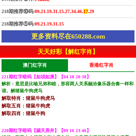
218期推荐⑩码:
09.21.19.31.15.27.34.46.
17
.29
218期推荐⑤码:
09.21.19.31.15
更多资料尽在650288.com
天天好彩【解红字肖】
澳门红字肖
香港红字肖
221期红字暗码【如埙如箎】【04 18 20 38】
解析：‌‌意思是‌比喻兄弟和睦‌，形容两人关系融洽像乐器合奏一样和
谐。解猪鼠牛狗虎马‌‌‌‌‌‌‌
解取特肖：猪鼠牛狗虎马
解取五肖：猪鼠牛狗虎
解取四肖：猪鼠牛狗
220期红字暗码【踢天弄井】【09 16 23 46】