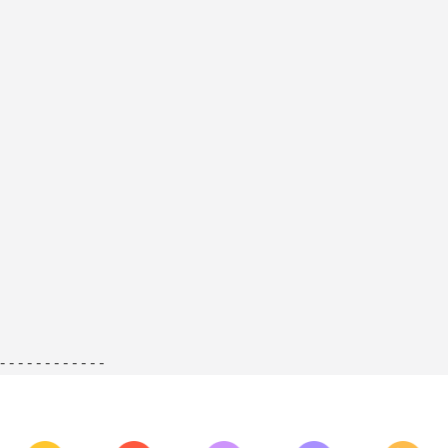
-
-
-
-
-
-
-
-
-
-
-
-