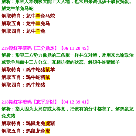
解析：‌‌形容人本领极大能上天入地，也常用来调侃孩子顽皮捣蛋。
解龙牛羊兔马蛇‌‌‌‌‌‌‌
解取特肖：龙牛
羊
兔马蛇
解取五肖：龙牛
羊
兔马
解取四肖：龙牛
羊
兔
219期红字暗码【三分鼎足】【06 11 28 45】
解析：‌‌形容三方势力像鼎的三条腿一样并立对峙，常用来比喻政治
或竞争局面中三方分立、互相抗衡的状态。解鸡牛蛇猪鼠羊‌‌‌‌‌‌‌
解取特肖：鸡牛蛇猪
鼠
羊
解取五肖：鸡牛蛇猪
鼠
解取四肖：鸡牛蛇猪
218期红字暗码【忘乎所以】【04 12 39 41】
解析：‌‌指人因为太兴奋或太得意，把该有的分寸都忘了。解鸡鼠龙
兔虎猪‌‌‌‌‌‌‌
解取特肖：鸡鼠龙兔
虎
猪
解取五肖：鸡鼠龙兔
虎