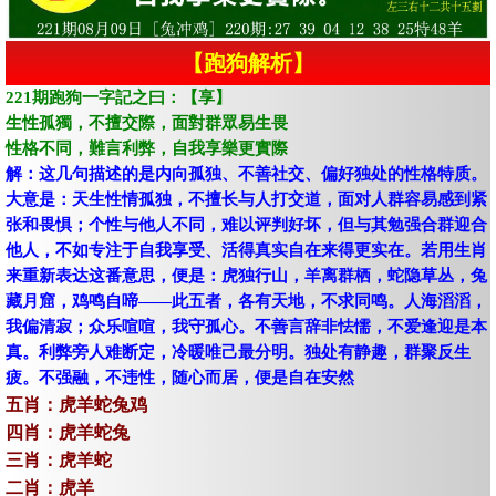
【跑狗解析】
221期跑狗一字記之曰：【享】
生性孤獨，不擅交際，面對群眾易生畏
性格不同，難言利弊，自我享樂更實際
解：这几句描述的是内向孤独、不善社交、偏好独处的性格特质。
大意是：天生性情孤独，不擅长与人打交道，面对人群容易感到紧
张和畏惧；个性与他人不同，难以评判好坏，但与其勉强合群迎合
他人，不如专注于自我享受、活得真实自在来得更实在。若用生肖
来重新表达这番意思，便是：虎独行山，羊离群栖，蛇隐草丛，兔
藏月窟，鸡鸣自啼——此五者，各有天地，不求同鸣。人海滔滔，
我偏清寂；众乐喧喧，我守孤心。不善言辞非怯懦，不爱逢迎是本
真。利弊旁人难断定，冷暖唯己最分明。独处有静趣，群聚反生
疲。不强融，不违性，随心而居，便是自在安然
五肖：虎羊蛇兔鸡
四肖：虎羊蛇兔
三肖：虎羊蛇
二肖：虎羊