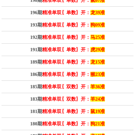
198期
精准单双〖单数〗开：
鼠07准
196期
精准单双〖单数〗开：
龙39准
193期
精准单双〖单数〗开：
狗09准
192期
精准单双〖单数〗开：
马25准
191期
精准单双〖单数〗开：
虎29准
189期
精准单双〖单数〗开：
龙15准
186期
精准单双〖单数〗开：
猴23准
185期
精准单双〖双数〗开：
羊36准
183期
精准单双〖双数〗开：
羊24准
181期
精准单双〖单数〗开：
鼠19准
180期
精准单双〖单数〗开：
狗21准