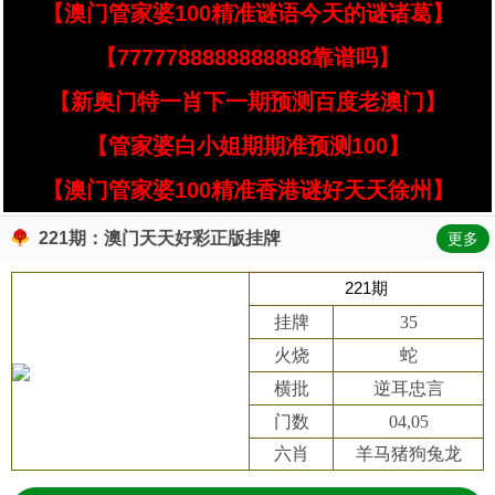
【澳门管家婆100精准谜语今天的谜诸葛】
【7777788888888888靠谱吗】
【新奥门特一肖下一期预测百度老澳门】
【管家婆白小姐期期准预测100】
【澳门管家婆100精准香港谜好天天徐州】
221期：澳门天天好彩正版挂牌
更多
221期
挂牌
35
火烧
蛇
横批
逆耳忠言
门数
04,05
六肖
羊马猪狗兔龙