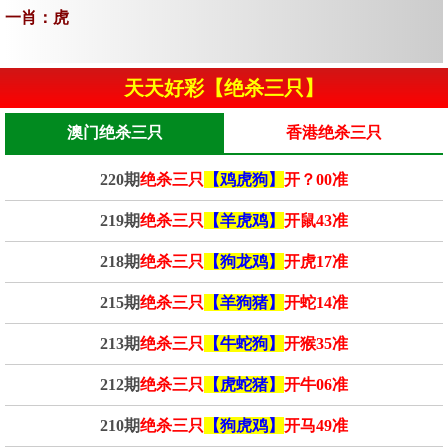
一肖：虎
天天好彩【绝杀三只】
澳门绝杀三只
香港绝杀三只
220期
绝杀三只
【鸡虎狗】
开？00准
219期
绝杀三只
【羊虎鸡】
开鼠43准
218期
绝杀三只
【狗龙鸡】
开虎17准
215期
绝杀三只
【羊狗猪】
开蛇14准
213期
绝杀三只
【牛蛇狗】
开猴35准
212期
绝杀三只
【虎蛇猪】
开牛06准
210期
绝杀三只
【狗虎鸡】
开马49准