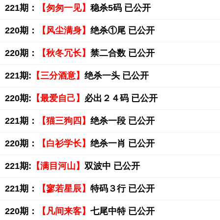
221期：
【匆匆一见】
稳杀5码 已公开
220期：
【风尘满身】
绝杀①尾 已公开
220期：
【秋冬冗长】
禁二合数 已公开
221期:
【三分酒意】
绝杀一头 已公开
220期:
【最爱自己】
必出２４码 已公开
221期：
【猫三狗四】
绝杀一段 已公开
220期：
【白衫学长】
绝杀一肖 已公开
221期:
【满目河山】
双波中 已公开
221期：
【寥若星辰】
特码３行 已公开
220期：
【凡间来客】
七尾中特 已公开