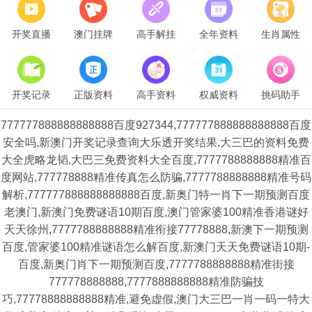
开奖直播
澳门挂牌
高手解挂
全年资料
生肖属性
开奖记录
正版资料
高手资料
权威资料
挑码助手
777777888888888888百度927344,777777888888888888百度
安全吗,新澳门开奖记录查询大乐透开奖结果,大三巴的资料免费
大全虎略龙韬,大巴三免费资料大全百度,7777788888888精准百
度网站,777778888精准传真怎么防骗,7777788888888精准号码
解析,777777888888888888百度,新奥门特一肖下一期预测百度
老澳门,新澳门免费谜语10期百度,澳门管家婆100精准香港谜好
天天徐州,7777788888888精准衔接77778888,新澳下一期预测
百度,管家婆100精准谜语怎么解百度,新澳门天天免费谜语10期-
百度,新奥门肖下一期预测百度,7777788888888精准街接
777778888888,7777888888888精准防骗技
巧,77778888888888精准,避免虚假,澳门大三巴一肖一码一特大