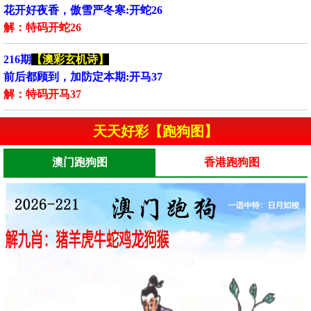
花开好夜香，傲雪严冬寒:开蛇26
解：特码开蛇26
216期
【澳彩玄机诗】
前后都顾到，加防定本期:开马37
解：特码开马37
天天好彩【跑狗图】
澳门跑狗图
香港跑狗图